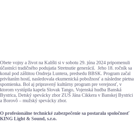
Obete vojny a život na Kališti si v sobotu 29. júna 2024 pripomenuli
účastníci tradičného podujatia Stretnutie generácií. Jeho 18. ročník sa
konal pod záštitou Ondreja Luntera, predsedu BBSK. Program začal
privítaním hostí, nasledovala ekumenická pobožnosť a následne pietna
spomienka. Bol aj pripravený kultúrny program pre verejnosť, v
ktorom vystúpila kapela Slovak Tango, Vojenská hudba Banská
Bystrica, Detský spevácky zbor ZUŠ Jána Cikkera v Banskej Bystrici
a Borovô – mužský spevácky zbor.
O profesionálne technické zabezpečenie sa postarala spoločnosť
KING Light & Sound, s.r.o.