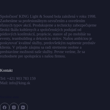
Spoločnosť KING Light & Sound bola založená v roku 1998.
Zaoberáme sa profesionálnym ozvučením a osvetlením
rôznych typov akcií. Produkujeme a technicky zabezpečujeme
širokú škálu kultúrnych a spoločenských podujatí od
pódiových konštrukcií, projekcie, stanov až po mobiliár na
eventy, teambuilding a dekoráciu stolov. Našou ambíciou je
poskytovať kvalitné služby, predovšetkým naplnenie predstáv
klienta. V prípade záujmu sa radi stretneme osobne a
predstavíme možnosti naše služby. Pevne veríme, že sa
rozhodnete pre spoluprácu s našou firmou.
Kontakt
Tel:
+421 903 783 159
Mail:
info@king.sk
Sociálne siete