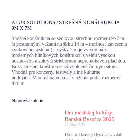
ALUR SOLUTIONS / STREŠNÁ KONŠTRUKCIA –
9M X 7M
Strešná konštrukcia so sedlovou strechou rozmeru 9×7 m
(s postrannými vežami na šírku 14 m – možnosť zavesenia
zvukového systému) a výšky 7 m je vytvorená z
moderných hliníkových konštrukcií s velmi vysokou
nostnosťou a zakrytá striebornou nepremokavou plachtou.
Boky strešnej konštrukcie sú vyplnené čiernym sitom.
Vhodná pre koncerty, festivaly a iné kultúrne
podujatia. Maximálna velkosť vloženia pódia rozmerov
8×6 m.
Najnovšie akcie
Dni mestskej kultúry
Banská Bystrica 2025
24 júna, 2025
Do ulíc Banskej Bystrice zavítali