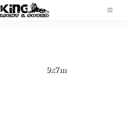
9x7m
Domov
»
9x7m