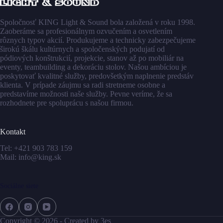
Spoločnosť KING Light & Sound bola založená v roku 1998.
Zaoberáme sa profesionálnym ozvučením a osvetlením
rôznych typov akcií. Produkujeme a technicky zabezpečujeme
širokú škálu kultúrnych a spoločenských podujatí od
pódiových konštrukcií, projekcie, stanov až po mobiliár na
eventy, teambuilding a dekoráciu stolov. Našou ambíciou je
poskytovať kvalitné služby, predovšetkým naplnenie predstáv
klienta. V prípade záujmu sa radi stretneme osobne a
predstavíme možnosti naše služby. Pevne veríme, že sa
rozhodnete pre spoluprácu s našou firmou.
Kontakt
Tel:
+421 903 783 159
Mail:
info@king.sk
Sociálne siete
Copyright © 2026 - Created by
3es