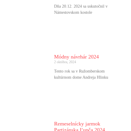
Dňa 20.12. 2024 sa uskutočnil v
Námestovskom kostole
Módny návrhár 2024
2 októbra, 2024
Tento rok sa v Ružomberskom
kultúrnom dome Andreja Hlinku
Remeselnícky jarmok
Partizánska Ľupča 2024