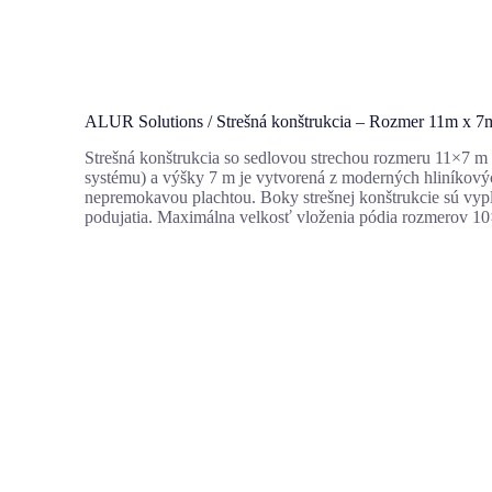
ALUR Solutions / Strešná konštrukcia – Rozmer 11m x 7
Strešná konštrukcia so sedlovou strechou rozmeru 11×7 m
systému) a výšky 7 m je vytvorená z moderných hliníkovýc
nepremokavou plachtou. Boky strešnej konštrukcie sú vypln
podujatia. Maximálna velkosť vloženia pódia rozmerov 1