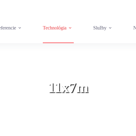
ferencie
Technológia
Služby
N
11x7m
Domov
»
11x7m