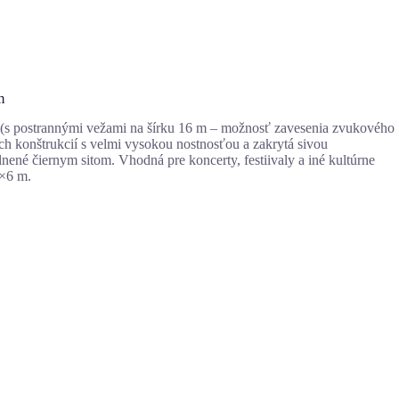
m
 (s postrannými vežami na šírku 16 m – možnosť zavesenia zvukového
h konštrukcií s velmi vysokou nostnosťou a zakrytá sivou
ené čiernym sitom. Vhodná pre koncerty, festiivaly a iné kultúrne
0×6 m.