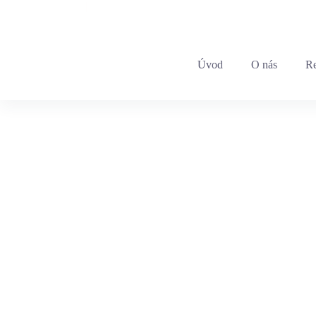
+421 903 783 159
|
info@king.sk
Úvod
O nás
Re