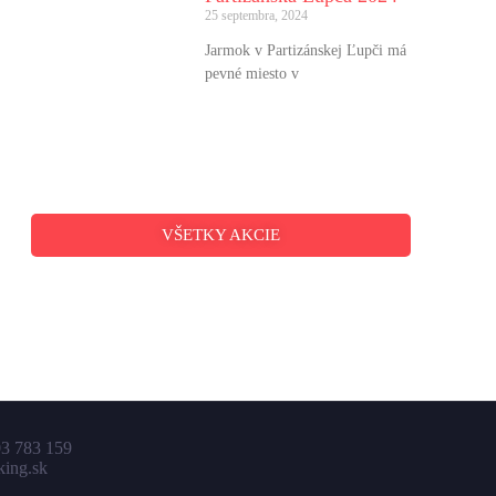
25 septembra, 2024
Jarmok v Partizánskej Ľupči má
pevné miesto v
VŠETKY AKCIE
3 783 159
king.sk