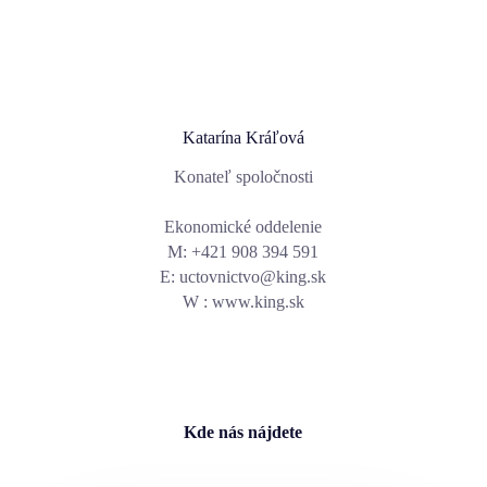
Katarína Kráľová
Konateľ spoločnosti
Ekonomické oddelenie
M: +421 908 394 591
E: uctovnictvo@king.sk
W : www.king.sk
Kde nás nájdete