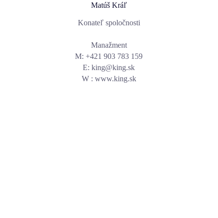
Matúš Kráľ
Konateľ spoločnosti
Manažment
M: +421 903 783 159
E: king@king.sk
W : www.king.sk