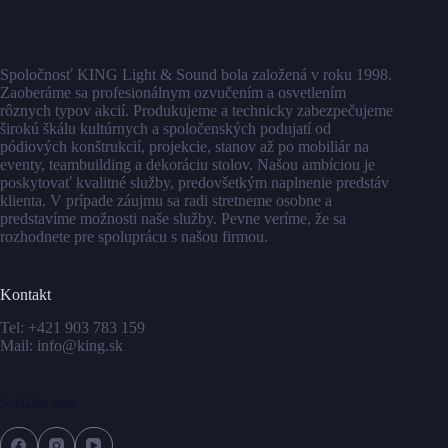
Spoločnosť KING Light & Sound bola založená v roku 1998.
Zaoberáme sa profesionálnym ozvučením a osvetlením
rôznych typov akcií. Produkujeme a technicky zabezpečujeme
širokú škálu kultúrnych a spoločenských podujatí od
pódiových konštrukcií, projekcie, stanov až po mobiliár na
eventy, teambuilding a dekoráciu stolov. Našou ambíciou je
poskytovať kvalitné služby, predovšetkým naplnenie predstáv
klienta. V prípade záujmu sa radi stretneme osobne a
predstavíme možnosti naše služby. Pevne veríme, že sa
rozhodnete pre spoluprácu s našou firmou.
Kontakt
Tel:
+421 903 783 159
Mail:
info@king.sk
Sociálne siete