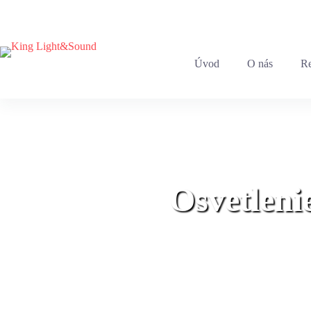
+421 903 783 159
|
info@king.sk
Úvod
O nás
Re
Osvetleni
Domov
»
Osvetlenie