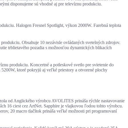
torými disponujeme sú vhodné aj pre televíznu produkciu.
rodukciu. Halogen Fresnel Spotlight, výkon 2000W. Farebná teplota
u produkciu. Obsahuje 10 nezávisle ovládaných svetelných zdrojov.
nutie trblietavého pozadia s možnosťou dynamických blikacích
íznu produkciu. Koncertné a potleskové svetlo pre svietenie do
5200W, ktoré pokryjú aj veľké priestory a otvorené plochy
nzola od Anglického výrobcu AVOLITES prináša rýchle nastavovanie
ích 16 ciest cez ArtNet. Sapphire je vlajkovou ľodou tohto výrobcu.
rov, 20 macro tlačítok prináša veľké možnosti pri programovaní