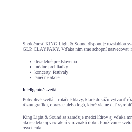
Spoločnosť
KING Light & Sound
disponuje rozsiahlou sv
GLP, CLAYPAKY
. Vďaka nim sme schopní nasvecovať r
divadelné predstavenia
módne prehliadky
koncerty, festivaly
tanečné akcie
Inteligentné svetlá
Pohyblivé svetlá – rotačné hlavy, ktoré dokážu vytvoriť
rôznu grafiku, obrazce alebo logá, ktoré vieme dať vyrobiť
King Light & Sound sa zaraďuje medzi lídrov aj vďaka mn
akcie alebo aj viac akcií v rovnakú dobu. Používame svet
osvetlenia.