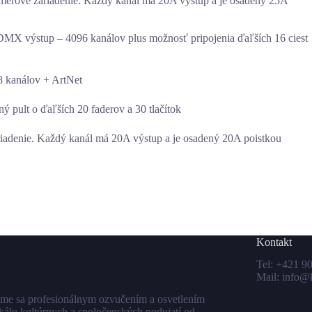
rové zariadenie. Každý kanál má 20A výstup a je osadený 25A
DMX výstup – 4096 kanálov plus možnosť pripojenia ďaľších 16 ciest
8 kanálov + ArtNet
ý pult o ďaľších 20 faderov a 30 tlačítok
denie. Každý kanál má 20A výstup a je osadený 20A poistkou
Kontakt
Tel:
+421 90
Mail:
info@
me sa profesionálnym ozvučením a osvetlením
kálu kultúrnych a spoločenských podujatí od