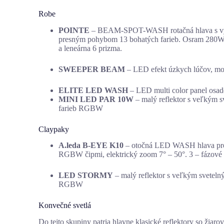
Robe
POINTE
– BEAM-SPOT-WASH rotačná hlava s výb
presným pohybom 13 bohatých farieb. Osram 280W, 
a leneárna 6 prizma.
SWEEPER BEAM
– LED efekt úzkych lúčov, mo
ELITE LED WASH
– LED multi color panel osad
MINI LED PAR 10W
– malý reflektor s veľkým s
farieb RGBW
Claypaky
A.leda B-EYE K10
– otočná LED WASH hlava pre 
RGBW čipmi, elektrický zoom 7° – 50°. 3 – fázové 
LED STORMY
– malý reflektor s veľkým sveteln
RGBW
Konvečné svetlá
Do tejto skupiny patria hlavne klasické reflektory so žiar