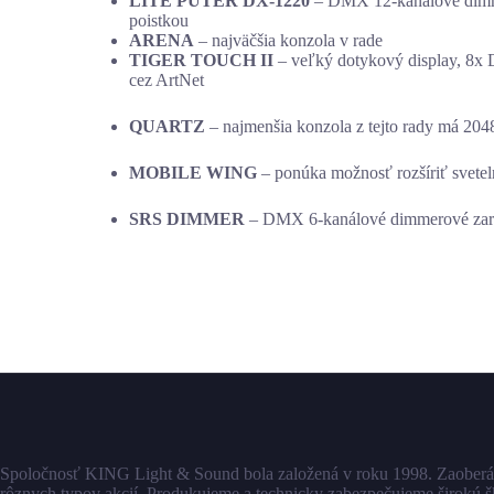
LITE PUTER DX-1220
– DMX 12-kanálové dimme
poistkou
ARENA
– najväčšia konzola v rade
TIGER TOUCH II
– veľký dotykový display, 8x 
cez ArtNet
QUARTZ
– najmenšia konzola z tejto rady má 204
MOBILE WING
– ponúka možnosť rozšíriť sveteln
SRS DIMMER
– DMX 6-kanálové dimmerové zaria
Spoločnosť KING Light & Sound bola založená v roku 1998. Zaoberá
rôznych typov akcií. Produkujeme a technicky zabezpečujeme širokú š