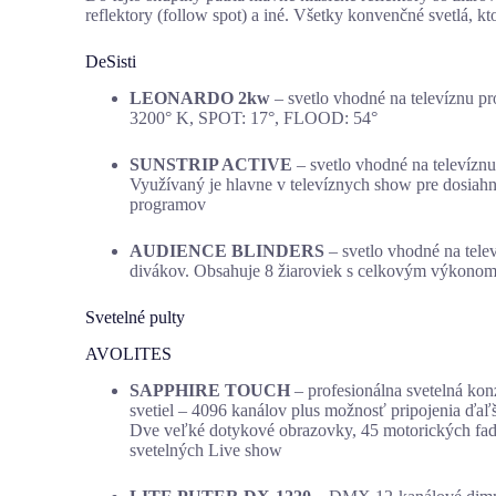
reflektory (follow spot) a iné. Všetky konvenčné svetlá, k
DeSisti
LEONARDO 2kw
– svetlo vhodné na televíznu p
3200° K, SPOT: 17°, FLOOD: 54°
SUNSTRIP ACTIVE
– svetlo vhodné na televízn
Využívaný je hlavne v televíznych show pre dosiah
programov
AUDIENCE BLINDERS
– svetlo vhodné na telev
divákov. Obsahuje 8 žiaroviek s celkovým výkonom 
Svetelné pulty
AVOLITES
SAPPHIRE TOUCH
– profesionálna svetelná ko
svetiel – 4096 kanálov plus možnosť pripojenia ďaľš
Dve veľké dotykové obrazovky, 45 motorických fade
svetelných Live show