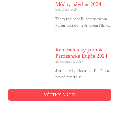
Módny návrhár 2024
2 októbra, 2024
Tento rok sa v Ružomberskom
kultúrnom dome Andreja Hlinku
Remeselnícky jarmok
Partizánska Ľupča 2024
25 septembra, 2024
Jarmok v Partizánskej Ľupči má
pevné miesto v
D
VŠETKY AKCIE