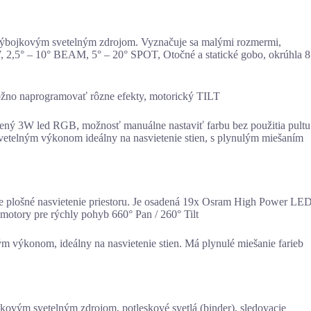
ojkovým svetelným zdrojom. Vyznačuje sa malými rozmermi,
2,5° – 10° BEAM, 5° – 20° SPOT, Otočné a statické gobo, okrúhla 8
žno naprogramovať rôzne efekty, motorický TILT
ený 3W led RGB, možnosť manuálne nastaviť farbu bez použitia pultu
vetelným výkonom ideálny na nasvietenie stien, s plynulým miešaním
plošné nasvietenie priestoru. Je osadená 19x Osram High Power LE
motory pre rýchly pohyb 660° Pan / 260° Tilt
ým výkonom, ideálny na nasvietenie stien. Má plynulé miešanie farieb
ovkovým svetelným zdrojom, potleskové svetlá (binder), sledovacie