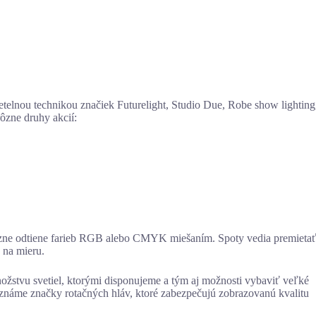
etelnou technikou značiek
Futurelight, Studio Due, Robe show lighting
ôzne druhy akcií:
 rôzne odtiene farieb RGB alebo CMYK miešaním. Spoty vedia premieta
 na mieru.
ožstvu svetiel, ktorými disponujeme a tým aj možnosti vybaviť veľké
oznáme značky rotačných hláv, ktoré zabezpečujú zobrazovanú kvalitu