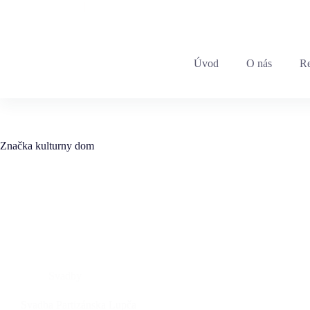
+421 903 783 159
|
info@king.sk
Úvod
O nás
Re
Značka
kulturny dom
Svadby
Svadba Partizánska Lupča