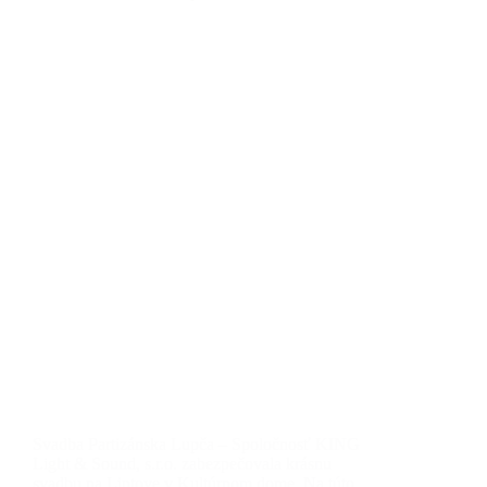
Svadba Partizánska Lupča – Spoločnosť KING
Light & Sound, s.r.o. zabezpečovala krásnu
svadbu na Liptove v Kultúrnom dome. Na túto