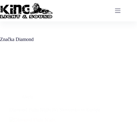
Značka
Diamond
Akcie
Diamond Fight Night IV: Slovensko vs Európa