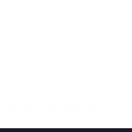
Diamond fight night – už štvrtý ročník turnaja v
bojových športoch . Po troch úspešných ročníkoch,
opäť v krásnom prostredí Liptov Arény sa mohli
diváci ako aj fanúšikovia bojových športov tešiť na
galavečer plný atraktívnych súbojov, svetelnej a
zvukovej show.…
KING
25 novembra, 2017