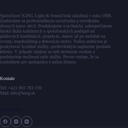
Spoločnosť KING Light & Sound bola založená v roku 1998.
Zaoberáme sa profesionálnym ozvučením a osvetlením
rôznych typov akcií. Produkujeme a technicky zabezpečujeme
širokú škálu kultúrnych a spoločenských podujatí od
pódiových konštrukcií, projekcie, stanov až po mobiliár na
eventy, teambuilding a dekoráciu stolov. Našou ambíciou je
poskytovať kvalitné služby, predovšetkým naplnenie predstáv
klienta. V prípade záujmu sa radi stretneme osobne a
predstavíme možnosti naše služby. Pevne veríme, že sa
rozhodnete pre spoluprácu s našou firmou.
Kontakt
Tel:
+421 903 783 159
Mail:
info@king.sk
Sociálne siete