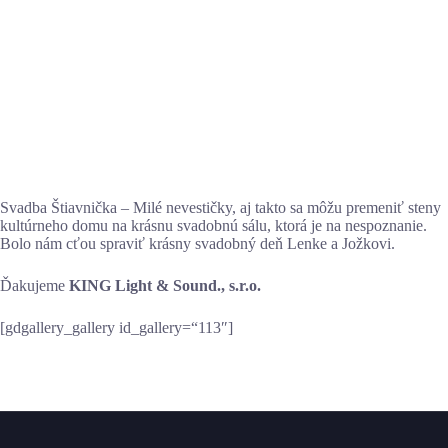
Svadba Štiavnička – Milé nevestičky, aj takto sa môžu premeniť steny
kultúrneho domu na krásnu svadobnú sálu, ktorá je na nespoznanie.
Bolo nám cťou spraviť krásny svadobný deň Lenke a Jožkovi.
Ďakujeme
KING Light & Sound., s.r.o.
[gdgallery_gallery id_gallery=“113″]