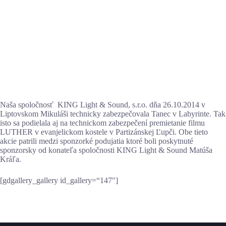
Naša spoločnosť KING Light & Sound, s.r.o. dňa 26.10.2014 v
Liptovskom Mikuláši technicky zabezpečovala Tanec v Labyrinte. Tak
isto sa podielala aj na technickom zabezpečení premietanie filmu
LUTHER v evanjelickom kostele v Partizánskej Ľupči. Obe tieto
akcie patrili medzi sponzorké podujatia ktoré boli poskytnuté
sponzorsky od konateľa spoločnosti KING Light & Sound Matúša
Kráľa.
[gdgallery_gallery id_gallery=“147″]