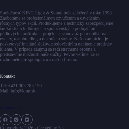
Spoločnosť KING Light & Sound bola založená v roku 1998.
Zaoberáme sa profesionálnym ozvučením a osvetlením
rôznych typov akcií. Produkujeme a technicky zabezpečujeme
širokú škálu kultúrnych a spoločenských podujatí od
pódiových konštrukcií, projekcie, stanov až po mobiliár na
eventy, teambuilding a dekoráciu stolov. Našou ambíciou je
poskytovať kvalitné služby, predovšetkým naplnenie predstáv
klienta. V prípade záujmu sa radi stretneme osobne a
predstavíme možnosti naše služby. Pevne veríme, že sa
rozhodnete pre spoluprácu s našou firmou.
Kontakt
Tel:
+421 903 783 159
Mail:
info@king.sk
Sociálne siete
Copyright © 2026 - Created by
3es