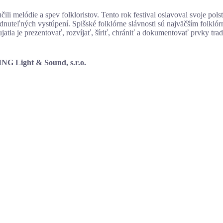
li melódie a spev folkloristov. Tento rok festival oslavoval svoje pol
nuteľných vystúpení. Spišské folklórne slávnosti sú najväčším folklór
ia je prezentovať, rozvíjať, šíriť, chrániť a dokumentovať prvky trad
ING Light & Sound, s.r.o.