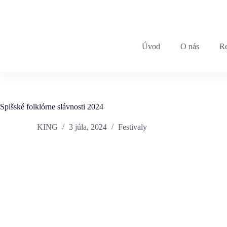
+421 903 783 159
|
info@king.sk
Úvod
O nás
Re
Spišské folklórne slávnosti 2024
KING
3 júla, 2024
Festivaly