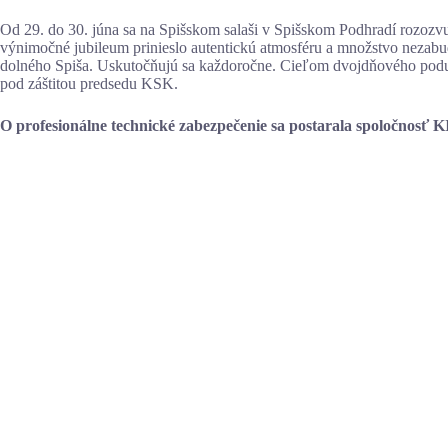
Od 29. do 30. júna sa na Spišskom salaši v Spišskom Podhradí rozozvuči
výnimočné jubileum prinieslo autentickú atmosféru a množstvo nezabud
dolného Spiša. Uskutočňujú sa každoročne. Cieľom dvojdňového podujat
pod záštitou predsedu KSK.
O profesionálne technické zabezpečenie sa postarala spoločnosť K