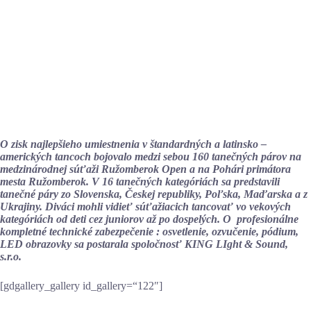
O zisk najlepšieho umiestnenia v štandardných a latinsko –
amerických tancoch bojovalo medzi sebou 160 tanečných párov na
medzinárodnej súťaži Ružomberok Open a na Pohári primátora
mesta Ružomberok. V 16 tanečných kategóriách sa predstavili
tanečné páry zo Slovenska, Českej republiky, Poľska, Maďarska a z
Ukrajiny. Diváci mohli vidieť súťažiacich tancovať vo vekových
kategóriách od deti cez juniorov až po dospelých. O profesionálne
kompletné technické zabezpečenie : osvetlenie, ozvučenie, pódium,
LED obrazovky sa postarala spoločnosť KING LIght & Sound,
s.r.o.
[gdgallery_gallery id_gallery=“122″]