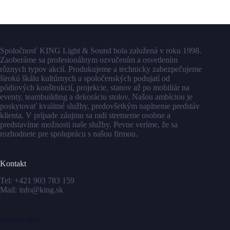
Spoločnosť KING Light & Sound bola založená v roku 1998.
Zaoberáme sa profesionálnym ozvučením a osvetlením
rôznych typov akcií. Produkujeme a technicky zabezpečujeme
širokú škálu kultúrnych a spoločenských podujatí od
pódiových konštrukcií, projekcie, stanov až po mobiliár na
eventy, teambuilding a dekoráciu stolov. Našou ambíciou je
poskytovať kvalitné služby, predovšetkým naplnenie predstáv
klienta. V prípade záujmu sa radi stretneme osobne a
predstavíme možnosti naše služby. Pevne veríme, že sa
rozhodnete pre spoluprácu s našou firmou.
Kontakt
Tel:
+421 903 783 159
Mail:
info@king.sk
Sociálne siete