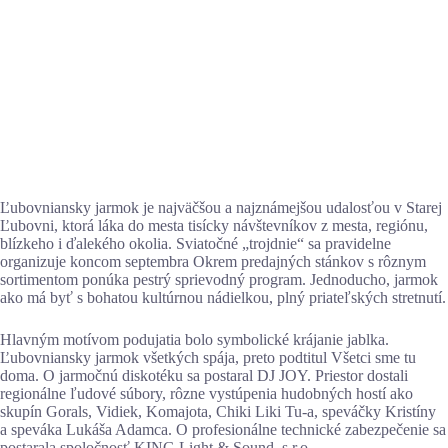
Ľubovniansky jarmok je najväčšou a najznámejšou udalosťou v Starej
Ľubovni, ktorá láka do mesta tisícky návštevníkov z mesta, regiónu,
blízkeho i ďalekého okolia. Sviatočné „trojdnie“ sa pravidelne
organizuje koncom septembra Okrem predajných stánkov s rôznym
sortimentom ponúka pestrý sprievodný program. Jednoducho, jarmok
ako má byť s bohatou kultúrnou nádielkou, plný priateľských stretnutí.
Hlavným motívom podujatia bolo symbolické krájanie jablka.
Ľubovniansky jarmok všetkých spája, preto podtitul Všetci sme tu
doma. O jarmočnú diskotéku sa postaral DJ JOY. Priestor dostali
regionálne ľudové súbory, rôzne vystúpenia hudobných hostí ako
skupín Gorals, Vidiek, Komajota, Chiki Liki Tu-a, speváčky Kristíny
a speváka Lukáša Adamca. O profesionálne technické zabezpečenie sa
postarala spoločnosť KING Light & Sound, s.r.o.