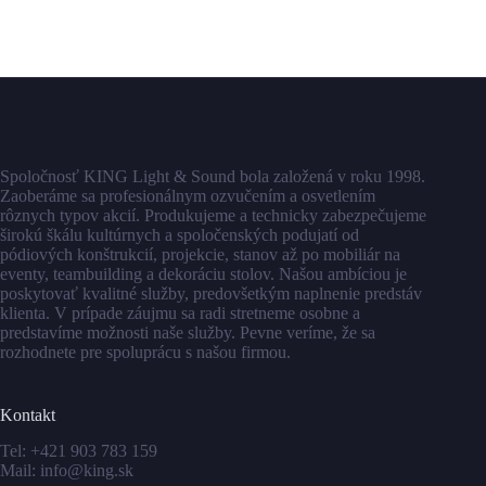
Spoločnosť KING Light & Sound bola založená v roku 1998.
Zaoberáme sa profesionálnym ozvučením a osvetlením
rôznych typov akcií. Produkujeme a technicky zabezpečujeme
širokú škálu kultúrnych a spoločenských podujatí od
pódiových konštrukcií, projekcie, stanov až po mobiliár na
eventy, teambuilding a dekoráciu stolov. Našou ambíciou je
poskytovať kvalitné služby, predovšetkým naplnenie predstáv
klienta. V prípade záujmu sa radi stretneme osobne a
predstavíme možnosti naše služby. Pevne veríme, že sa
rozhodnete pre spoluprácu s našou firmou.
Kontakt
Tel:
+421 903 783 159
Mail:
info@king.sk