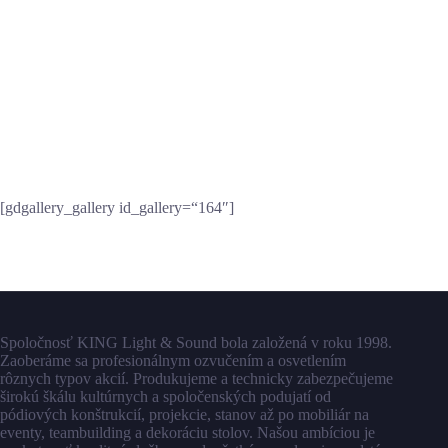
[gdgallery_gallery id_gallery=“164″]
Spoločnosť KING Light & Sound bola založená v roku 1998.
Zaoberáme sa profesionálnym ozvučením a osvetlením
rôznych typov akcií. Produkujeme a technicky zabezpečujeme
širokú škálu kultúrnych a spoločenských podujatí od
pódiových konštrukcií, projekcie, stanov až po mobiliár na
eventy, teambuilding a dekoráciu stolov. Našou ambíciou je