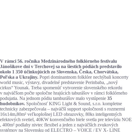
V rámci 56. ročníka Medzinárodného folklórneho festivalu
Jánošíkove dni v Terchovej sa na šiestich pódiách predstavilo
okolo 1 350 účinkujúcich zo Slovenska, Česka, Chorvátska,
Poľska a Ukrajiny.
Popri dominantnom folklóre nechýbali koncerty
world music, výstavy, divadelné predstavenie Perinbaba, „nový
cirkus“ Younak. Treba spomenúť vytvorenie slovenského rekordu
v najväčšom počte spoločne hrajúcich taburášov v rámci folklórneho
podujatia. Na jednom pódiu tamburášov malo vystúpenie
35
hudobníkov.
Spoločnosť KING Light & Sound, s.r.o. kompletne
technicky zabezpečovala – najväčší support spoločnosti s rozmermi
16x14m,80m² veľkoplošnej LED obrazovky, 80ks inteligentných
efektových svetiel, 40KW konvenčného biele svetla pre televíziu NOE
, 400m² podlahy nivtec flexibel a jeden z najväčších zvukových
systémov na Slovensku od ELECTRO – VOICE / EV X- LINE