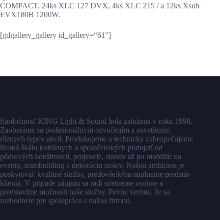
COMPACT, 24ks XLC 127 DVX, 4ks XLC 215 / a 12ks Xsub
EVX180B 1200W.
[gdgallery_gallery id_gallery=“61″]
Spoločnosť KING Light & Sound bola založená v roku 1998.
Zaoberáme sa profesionálnym ozvučením a osvetlením
rôznych typov akcií. Produkujeme a technicky zabezpečujeme
širokú škálu kultúrnych a spoločenských podujatí od
pódiových konštrukcií, projekcie, stanov až po mobiliár na
eventy, teambuilding a dekoráciu stolov. Našou ambíciou je
poskytovať kvalitné služby, predovšetkým naplnenie predstáv
klienta. V prípade záujmu sa radi stretneme osobne a
predstavíme možnosti naše služby. Pevne veríme, že sa
rozhodnete pre spoluprácu s našou firmou.