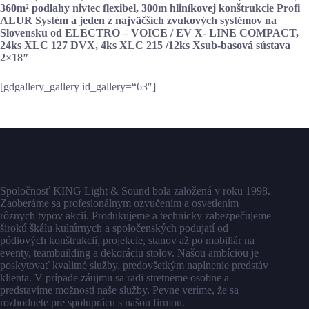
360m² podlahy nivtec flexibel, 300m hliníkovej konštrukcie Profi
ALUR Systém a jeden z najväčších zvukových systémov na
Slovensku od ELECTRO – VOICE / EV X- LINE COMPACT,
24ks XLC 127 DVX, 4ks XLC 215 /12ks Xsub-basová sústava
2×18″
[gdgallery_gallery id_gallery=“63″]
Spoločnosť KING Light & Sound bola založená v roku 1998.
Zaoberáme sa profesionálnym ozvučením a osvetlením
rôznych typov akcií. Produkujeme a technicky zabezpečujeme
širokú škálu kultúrnych a spoločenských podujatí od
pódiových konštrukcií, projekcie, stanov až po mobiliár na
eventy, teambuilding a dekoráciu stolov. Našou ambíciou je
poskytovať kvalitné služby, predovšetkým naplnenie predstáv
klienta. V prípade záujmu sa radi stretneme osobne a
predstavíme možnosti naše služby. Pevne veríme, že sa
rozhodnete pre spoluprácu s našou firmou.