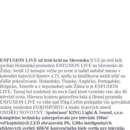
ENFUSION LIVE už tretí krát na Slovensku !!
Už po tretí krát
zavítala Holandská promotion ENFUSION LIVE na Slovensko do
Žiliny. Seriál 12 turnajov ročne po svete si našiel stabilné miesto v
kalendári bojových športov a 23. apríla sa fanúšikovia mohli tešiť na
ďalšie pokračovanie. Holandsko, Thajsko, Anglicko, Portugalsko,
Belgicko, Tenerife a v neposladnej rade Žilina to je ENFUSION
LIVE. Turnaj bol rozdelený do troch častí ktoré vysielalo viac ako 40
televízií sveta. Hlavnou kostrou galavečera bola 4 členná pyramída
ENFUSION LIVE vo váhe nad 95kg.Celým podujatím vás sprevádzal
známy moderátor EUROSPORTU a znalec bojových umení
ONDŘEJ NOVOTNÝ.
Spoločnosť KING Light & Sound, s.r.o.
kompletne technicky zabezpečovala pre televíziu 100m²
veľkoplošných LED obrazoviek P6, 120ks inteligentných
efektových svetiel, 60KW konvenčného biele svetla pre televíziu,