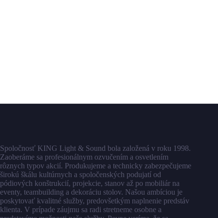
Spoločnosť KING Light & Sound bola založená v roku 1998.
Zaoberáme sa profesionálnym ozvučením a osvetlením
rôznych typov akcií. Produkujeme a technicky zabezpečujeme
širokú škálu kultúrnych a spoločenských podujatí od
pódiových konštrukcií, projekcie, stanov až po mobiliár na
eventy, teambuilding a dekoráciu stolov. Našou ambíciou je
poskytovať kvalitné služby, predovšetkým naplnenie predstáv
klienta. V prípade záujmu sa radi stretneme osobne a