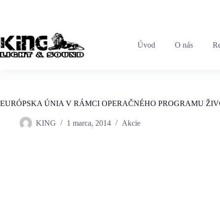
+421 903 783 159
|
info@king.sk
Úvod
O nás
Re
EURÓPSKA ÚNIA V RÁMCI OPERAČNÉHO PROGRAMU ŽIV
KING
1 marca, 2014
Akcie