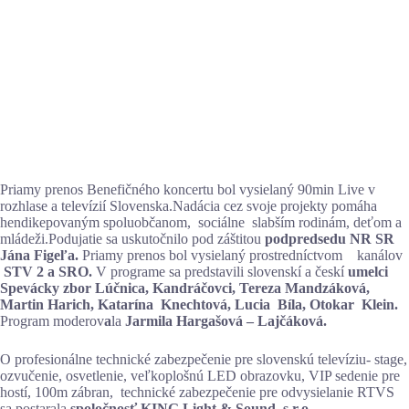
Priamy prenos Benefičného koncertu bol vysielaný 90min Live v
rozhlase a televízií Slovenska.Nadácia cez svoje projekty pomáha
hendikepovaným spoluobčanom, sociálne slabším rodinám, deťom a
mládeži.Podujatie sa uskutočnilo pod záštitou
podpredsedu NR SR
Jána Figeľa.
Priamy prenos bol vysielaný prostredníctvom kanálov
STV 2 a SRO.
V programe sa predstavili slovenskí a českí
umelci
Spevácky zbor Lúčnica, Kandráčovci, Tereza Mandzáková,
Martin Harich, Katarína Knechtová, Lucia Bíla, Otokar Klein.
Program moderov
a
la
Jarmila Hargašová – Lajčáková.
O profesionálne technické zabezpečenie pre slovenskú televíziu- stage,
ozvučenie, osvetlenie, veľkoplošnú LED obrazovku, VIP sedenie pre
hostí, 100m zábran, technické zabezpečenie pre odvysielanie RTVS
sa postarala
spoločnosť KING Light & Sound, s.r.o.