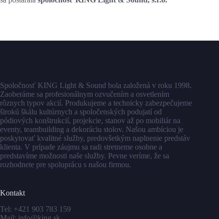
Spoločnosť KING Light & Sound bola založená v roku 1998.
Zaoberáme sa profesionálnym ozvučením a osvetlením
rôznych typov akcií. Produkujeme a technicky zabezpečujeme
širokú škálu kultúrnych a spoločenských podujatí od
pódiových konštrukcií, projekcie, stanov až po mobiliár na
eventy, teambuilding a dekoráciu stolov. Našou ambíciou je
poskytovať kvalitné služby, predovšetkým naplnenie predstáv
klienta. V prípade záujmu sa radi stretneme osobne a
predstavíme možnosti naše služby. Pevne veríme, že sa
rozhodnete pre spoluprácu s našou firmou.
Kontakt
Tel:
+421 903 783 159
Mail:
info@king.sk