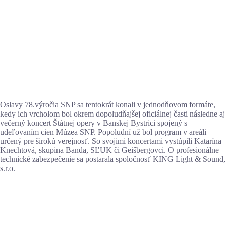
Oslavy 78.výročia SNP sa tentokrát konali v jednodňovom formáte,
kedy ich vrcholom bol okrem dopoludňajšej oficiálnej časti následne aj
večerný koncert Štátnej opery v Banskej Bystrici spojený s
udeľovaním cien Múzea SNP. Popoludní už bol program v areáli
určený pre širokú verejnosť. So svojimi koncertami vystúpili Katarína
Knechtová, skupina Banda, SĽUK či Geišbergovci. O profesionálne
technické zabezpečenie sa postarala spoločnosť KING Light & Sound,
s.r.o.