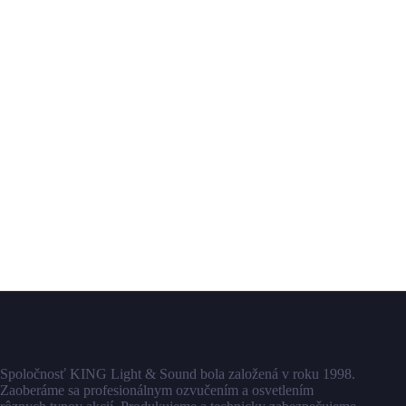
Spoločnosť KING Light & Sound bola založená v roku 1998.
Zaoberáme sa profesionálnym ozvučením a osvetlením