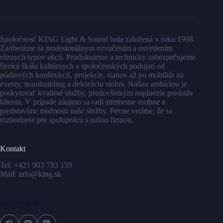
Spoločnosť KING Light & Sound bola založená v roku 1998.
Zaoberáme sa profesionálnym ozvučením a osvetlením
rôznych typov akcií. Produkujeme a technicky zabezpečujeme
širokú škálu kultúrnych a spoločenských podujatí od
pódiových konštrukcií, projekcie, stanov až po mobiliár na
eventy, teambuilding a dekoráciu stolov. Našou ambíciou je
poskytovať kvalitné služby, predovšetkým naplnenie predstáv
klienta. V prípade záujmu sa radi stretneme osobne a
predstavíme možnosti naše služby. Pevne veríme, že sa
rozhodnete pre spoluprácu s našou firmou.
Kontakt
Tel:
+421 903 783 159
Mail:
info@king.sk
Sociálne siete