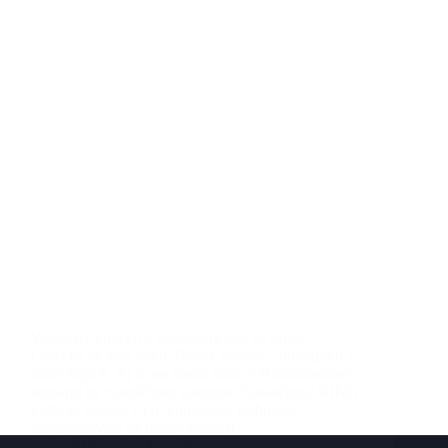
Vianočný koncert s hviezdami ako sú Janek
Ledecký & jeho band, Ilona Csáková , Inflagranti a
Jozef Vojtek. Aj to ste mohli zažiť v Ružomberskej
koniarni na vianočnom koncerte. Spoločnosť KING
Light & Sound, s.r.o. kompletne technicky
zabezpečovala na danný koncert…
KING
5 decembra, 2017